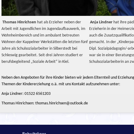
Thomas Hinrichsen
hat als Erzieher neben der
Anja Lindner
hat ihre päd
Arbeit mit Jugendlichen im Jugendaufbauwerk, im
Erzieherin in der Heimerzie
Wohnheimbereich und im ambulant betreuten
auch die Zusatzqualifikat
Wohnen der Kappelner Werkstätten die letzten fünf
gemacht. In der „Kinderpau
Jahre als Schulsozialarbeiter in Silberstedt bei
Dipl. Sozialpädagogin/-arbe
Schleswig gearbeitet. Seit drei Jahren studiert er
war sie in einer Beratungss
berufsbegleitend „Soziale Arbeit“ in Kiel.
Schulsozialarbeiterin an z
Neben den Angeboten für ihre Kinder bieten wir jedem Elternteil und Erziehung
Themen der Kindererziehung o.ä. mit uns Kontakt aufzunehmen unter:
Anja Lindner: 01522 6561203
Thomas Hinrichsen: thomas.hinrichsen@outlook.de
Schulträger