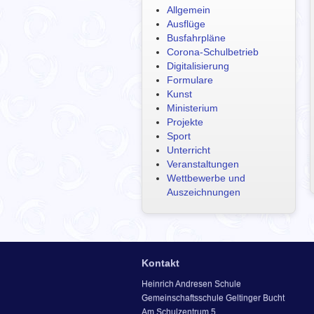
Allgemein
Ausflüge
Busfahrpläne
Corona-Schulbetrieb
Digitalisierung
Formulare
Kunst
Ministerium
Projekte
Sport
Unterricht
Veranstaltungen
Wettbewerbe und
Auszeichnungen
Kontakt
Heinrich Andresen Schule
Gemeinschaftsschule Geltinger Bucht
Am Schulzentrum 5