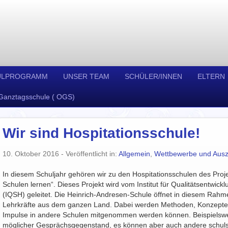
ULPROGRAMM
UNSER TEAM
SCHÜLER/INNEN
ELTERN
Ganztagsschule ( OGS)
Wir sind Hospitationsschule!
10. Oktober 2016
- Veröffentlicht in:
Allgemein
,
Wettbewerbe und Aus
In diesem Schuljahr gehören wir zu den Hospitationsschulen des Proj
Schulen lernen“. Dieses Projekt wird vom Institut für Qualitätsentwic
(IQSH) geleitet. Die Heinrich-Andresen-Schule öffnet in diesem Rahmen
Lehrkräfte aus dem ganzen Land. Dabei werden Methoden, Konzepte, 
Impulse in andere Schulen mitgenommen werden können. Beispielswei
möglicher Gesprächsgegenstand, es können aber auch andere schuls