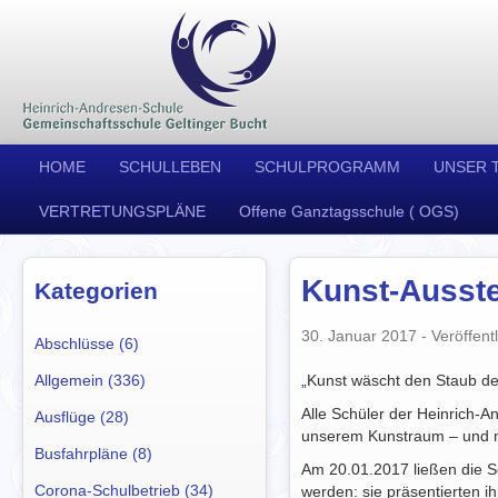
HOME
SCHULLEBEN
SCHULPROGRAMM
UNSER 
VERTRETUNGSPLÄNE
Offene Ganztagsschule ( OGS)
Kunst-Ausst
Kategorien
30. Januar 2017
- Veröffentl
Abschlüsse (6)
Allgemein (336)
„Kunst wäscht den Staub des
Alle Schüler der Heinrich-A
Ausflüge (28)
unserem Kunstraum – und m
Busfahrpläne (8)
Am 20.01.2017 ließen die 
Corona-Schulbetrieb (34)
werden: sie präsentierten 