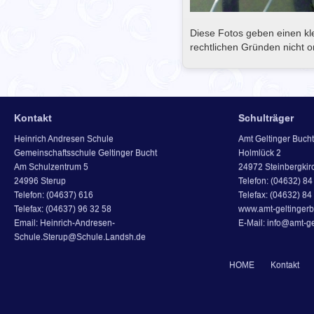
Diese Fotos geben einen kle
rechtlichen Gründen nicht on
Kontakt
Schulträger
Heinrich Andresen Schule
Amt Geltinger Bucht
Gemeinschaftsschule Geltinger Bucht
Holmlück 2
Am Schulzentrum 5
24972 Steinbergkir
24996 Sterup
Telefon: (04632) 84 
Telefon: (04637) 616
Telefax: (04632) 84
Telefax: (04637) 96 32 58
www.amt-geltingerb
Email: Heinrich-Andresen-
E-Mail: info@amt-ge
Schule.Sterup@Schule.Landsh.de
HOME
Kontakt