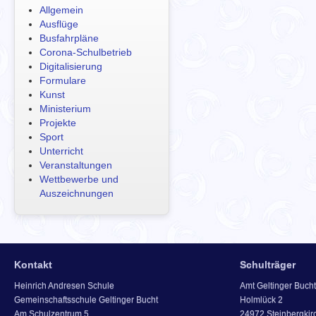
Allgemein
Ausflüge
Busfahrpläne
Corona-Schulbetrieb
Digitalisierung
Formulare
Kunst
Ministerium
Projekte
Sport
Unterricht
Veranstaltungen
Wettbewerbe und
Auszeichnungen
Kontakt
Schulträger
Heinrich Andresen Schule
Amt Geltinger Bucht
Gemeinschaftsschule Geltinger Bucht
Holmlück 2
Am Schulzentrum 5
24972 Steinbergkir