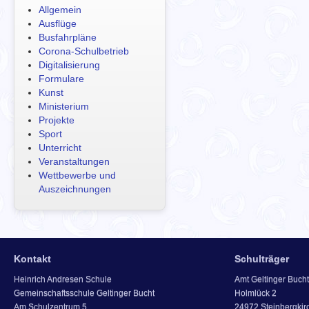
Allgemein
Ausflüge
Busfahrpläne
Corona-Schulbetrieb
Digitalisierung
Formulare
Kunst
Ministerium
Projekte
Sport
Unterricht
Veranstaltungen
Wettbewerbe und
Auszeichnungen
Kontakt
Schulträger
Heinrich Andresen Schule
Amt Geltinger Bucht
Gemeinschaftsschule Geltinger Bucht
Holmlück 2
Am Schulzentrum 5
24972 Steinbergkir