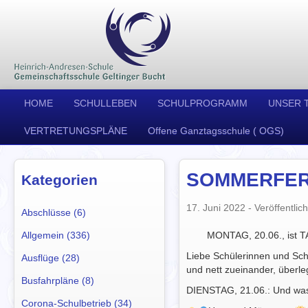
HOME
SCHULLEBEN
SCHULPROGRAMM
UNSER 
VERTRETUNGSPLÄNE
Offene Ganztagsschule ( OGS)
SOMMERFER
Kategorien
17. Juni 2022
- Veröffentlich
Abschlüsse (6)
Allgemein (336)
MONTAG, 20.06., ist 
Liebe Schülerinnen und Schü
Ausflüge (28)
und nett zueinander, überle
Busfahrpläne (8)
DIENSTAG, 21.06.: Und was
Corona-Schulbetrieb (34)