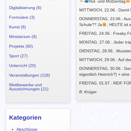
Hut- und Mützentag
Digitalisierung (6)
MITTWOCH, 22.06.: Damit b
Formulare (3)
DONNERSTAG, 23.06.: Aus d
Schule?? Ja
, HEUTE ist e
Kunst (8)
FREITAG, 24.06.: Freaky Fr
Ministerium (8)
MONTAG, 27.06.: Jeder träg
Projekte (60)
DIENSTAG, 28.06.: Wusstes
Sport (27)
MITTWOCH, 29.06.: Auf dem 
Unterricht (20)
DONNERSTAG, 30.06.: Geme
eigentlich Heinrich?) + ein
Veranstaltungen (118)
FREITAG, 01.07.: REIF FÜ
Wettbewerbe und
Auszeichnungen (21)
B. Krüger
Kategorien
Abschlüsse