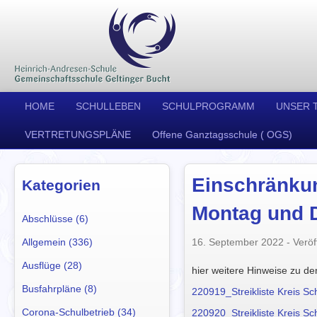
HOME
SCHULLEBEN
SCHULPROGRAMM
UNSER 
VERTRETUNGSPLÄNE
Offene Ganztagsschule ( OGS)
Einschränku
Kategorien
Montag und 
Abschlüsse (6)
Allgemein (336)
16. September 2022
- Veröff
Ausflüge (28)
hier weitere Hinweise zu d
Busfahrpläne (8)
220919_Streikliste Kreis S
Corona-Schulbetrieb (34)
220920_Streikliste Kreis S