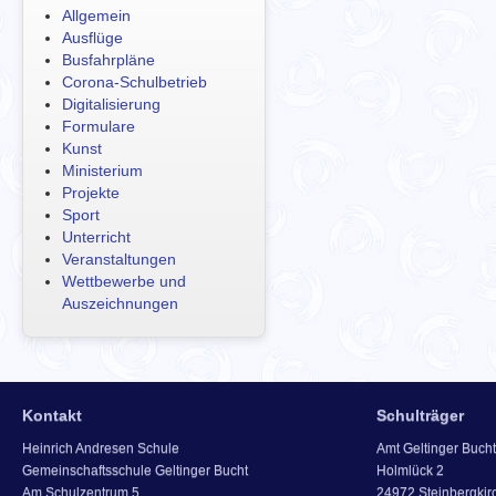
Allgemein
Ausflüge
Busfahrpläne
Corona-Schulbetrieb
Digitalisierung
Formulare
Kunst
Ministerium
Projekte
Sport
Unterricht
Veranstaltungen
Wettbewerbe und
Auszeichnungen
Kontakt
Schulträger
Heinrich Andresen Schule
Amt Geltinger Bucht
Gemeinschaftsschule Geltinger Bucht
Holmlück 2
Am Schulzentrum 5
24972 Steinbergkir