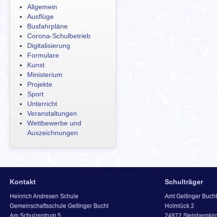
Allgemein
Ausflüge
Busfahrpläne
Corona-Schulbetrieb
Digitalisierung
Formulare
Kunst
Ministerium
Projekte
Sport
Unterricht
Veranstaltungen
Wettbewerbe und
Auszeichnungen
Kontakt
Schulträger
Heinrich Andresen Schule
Amt Geltinger Bucht
Gemeinschaftsschule Geltinger Bucht
Holmlück 2
Am Schulzentrum 5
24972 Steinbergkir