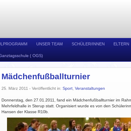
ULPROGRAMM
UNSER TEAM
SCHÜLER/INNEN
ELTERN
Ganztagsschule ( OGS)
Mädchenfußballturnier
25. März 2011
- Veröffentlicht in:
Sport
,
Veranstaltungen
Donnerstag, den 27.01.2011, fand ein Mädchenfußballturnier im Rahm
Mehrfeldhalle in Sterup statt. Organisiert wurde es von den Schüler
Hansen der Klasse R10b.