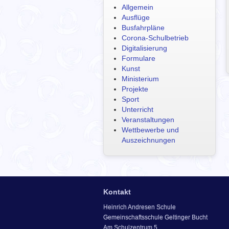
Allgemein
Ausflüge
Busfahrpläne
Corona-Schulbetrieb
Digitalisierung
Formulare
Kunst
Ministerium
Projekte
Sport
Unterricht
Veranstaltungen
Wettbewerbe und
Auszeichnungen
Kontakt
Heinrich Andresen Schule
Gemeinschaftsschule Geltinger Bucht
Am Schulzentrum 5