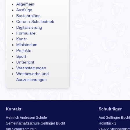
Allgemein
Ausflüge
Busfahrpläne
Corona-Schulbetrieb
Digitalisierung
Formulare
Kunst
Ministerium
Projekte
Sport
Unterricht
Veranstaltungen
Wettbewerbe und
Auszeichnungen
Kontakt
Schulträger
Heinrich Andresen Schule
Amt Geltinger Bucht
Gemeinschaftsschule Geltinger Bucht
Holmlück 2
Am Schulzentrum 5
24972 Steinbergkir