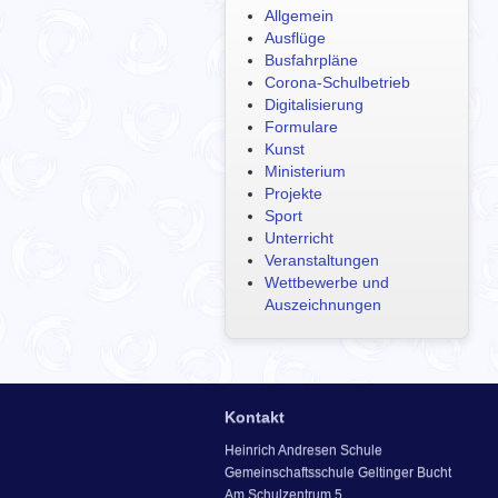
Allgemein
Ausflüge
Busfahrpläne
Corona-Schulbetrieb
Digitalisierung
Formulare
Kunst
Ministerium
Projekte
Sport
Unterricht
Veranstaltungen
Wettbewerbe und
Auszeichnungen
Kontakt
Heinrich Andresen Schule
Gemeinschaftsschule Geltinger Bucht
Am Schulzentrum 5