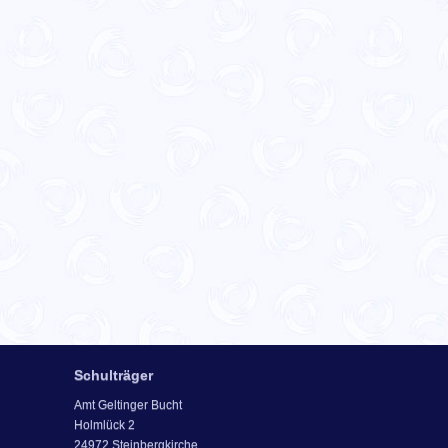
Schulträger
Amt Geltinger Bucht
Holmlück 2
24972 Steinbergkirche