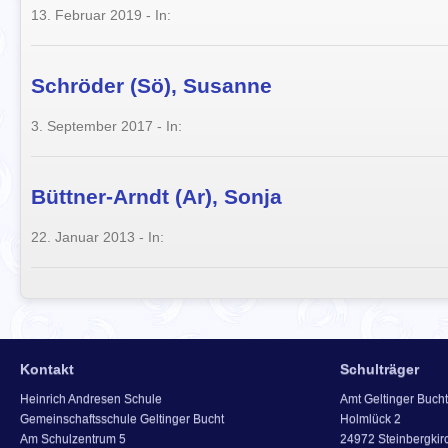
13. Februar 2019
- In:
Schröder (Sö), Susanne
3. September 2017
- In:
Büttner-Arndt (Ar), Sonja
22. Januar 2013
- In:
Kontakt
Schulträger
Heinrich Andresen Schule
Amt Geltinger Bucht
Gemeinschaftsschule Geltinger Bucht
Holmlück 2
Am Schulzentrum 5
24972 Steinbergkir