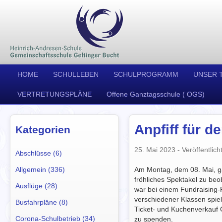
HOME
SCHULLEBEN
SCHULPROGRAMM
UNSER 
VERTRETUNGSPLÄNE
Offene Ganztagsschule ( OGS)
Anpfiff für 
Kategorien
25. Mai 2023
- Veröffentlich
Abschlüsse (6)
Allgemein (336)
Am Montag, dem 08. Mai, ga
fröhliches Spektakel zu be
Ausflüge (28)
war bei einem Fundraising-
verschiedener Klassen spiel
Busfahrpläne (8)
Ticket- und Kuchenverkauf 
Corona-Schulbetrieb (34)
zu spenden.