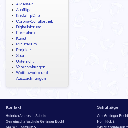
Allgemein
Ausflüge
Busfahrpläne
Corona-Schulbetrieb
Digitalisierung
Formulare
Kunst
Ministerium
Projekte
Sport
Unterricht
Veranstaltungen
Wettbewerbe und
Auszeichnungen
Kontakt
Schulträger
Heinrich Andresen Schule
Amt Geltinger Bucht
Gemeinschaftsschule Geltinger Bucht
Holmlück 2
Am Schulzentrum 5
24972 Steinbergkir