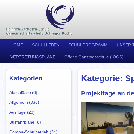
HOME
SCHULLEBEN
SCHULPROGRAMM
UNSER 
VERTRETUNGSPLÄNE
Offene Ganztagsschule ( OGS)
Kategorie: S
Kategorien
Projekttage an d
Abschlüsse (6)
Allgemein (336)
Ausflüge (28)
Busfahrpläne (8)
Corona-Schulbetrieb (34)